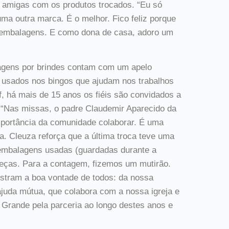
e amigas com os produtos trocados. “Eu só
a outra marca. É o melhor. Fico feliz porque
s embalagens. E como dona de casa, adoro um
agens por brindes contam com um apelo
o usados nos bingos que ajudam nos trabalhos
f, há mais de 15 anos os fiéis são convidados a
 “Nas missas, o padre Claudemir Aparecido da
portância da comunidade colaborar. É uma
a. Cleuza reforça que a última troca teve uma
embalagens usadas (guardadas durante a
peças. Para a contagem, fizemos um mutirão.
nstram a boa vontade de todos: da nossa
uda mútua, que colabora com a nossa igreja e
Grande pela parceria ao longo destes anos e