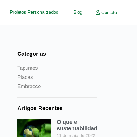
Projetos Personalizados
Blog
Contato
Categorias
Categorias
Tapumes
Placas
Embraeco
Artigos Recentes
O que é
sustentabilidade?
11 de maio de 2022